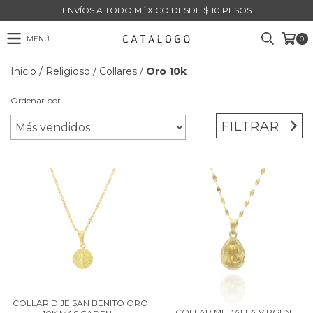
ENVÍOS A TODO MÉXICO DESDE $110 PESOS
MENÚ
0
Inicio
/
Religioso
/
Collares
/
Oro 10k
Ordenar por
FILTRAR
COLLAR DIJE SAN BENITO ORO
COLLAR MEDALLA VIRGEN