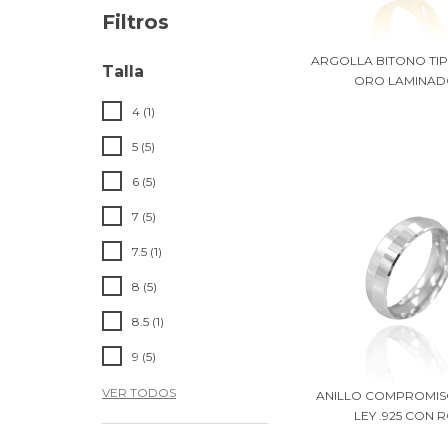
Filtros
ARGOLLA BITONO TIP
Talla
ORO LAMINADO
4 (1)
5 (5)
6 (5)
7 (5)
7.5 (1)
8 (5)
8.5 (1)
9 (5)
VER TODOS
ANILLO COMPROMIS
LEY .925 CON RO