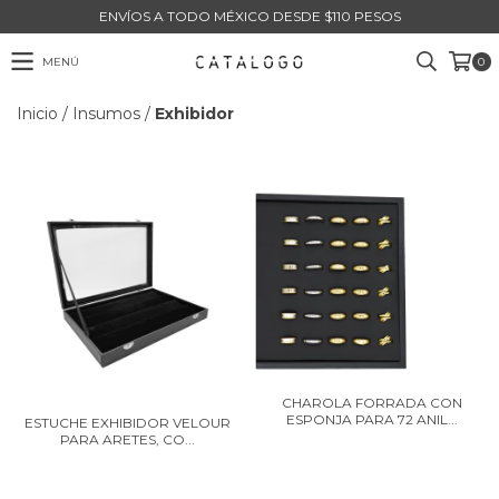
ENVÍOS A TODO MÉXICO DESDE $110 PESOS
MENÚ
0
Inicio
/
Insumos
/
Exhibidor
CHAROLA FORRADA CON
ESPONJA PARA 72 ANIL...
ESTUCHE EXHIBIDOR VELOUR
PARA ARETES, CO...