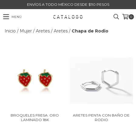
ENVÍOS A TODO MÉXICO DESDE $110 PESOS
MENÚ
0
Inicio
/
Mujer
/
Aretes
/
Aretes
/
Chapa de Rodio
BROQUELES FRESA. ORO
ARETES PENTA CON BAÑO DE
LAMINADO 18K
RODIO