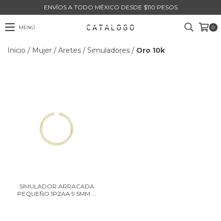
ENVÍOS A TODO MÉXICO DESDE $110 PESOS
MENÚ
0
Inicio
/
Mujer
/
Aretes
/
Simuladores
/
Oro 10k
SIMULADOR ARRACADA
PEQUEÑO 1PZAA 9.5MM....