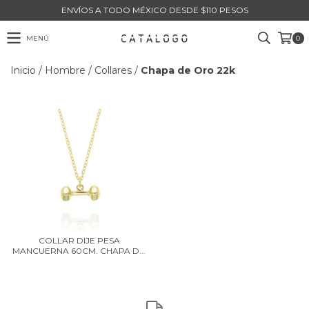
ENVÍOS A TODO MÉXICO DESDE $110 PESOS
MENÚ
0
Inicio
/
Hombre
/
Collares
/
Chapa de Oro 22k
COLLAR DIJE PESA
MANCUERNA 60CM. CHAPA D...