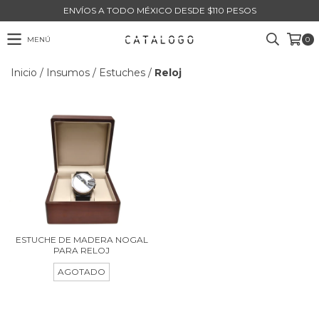
ENVÍOS A TODO MÉXICO DESDE $110 PESOS
MENÚ
0
Inicio
/
Insumos
/
Estuches
/
Reloj
ESTUCHE DE MADERA NOGAL
PARA RELOJ
AGOTADO