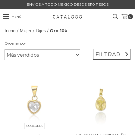
ENVÍOS A TODO MÉXICO DESDE $110 PESOS
MENÚ
0
Inicio
/
Mujer
/
Dijes
/
Oro 10k
Ordenar por
FILTRAR
3 COLORES
DIJE MEDALLA DIVINO NIÑO