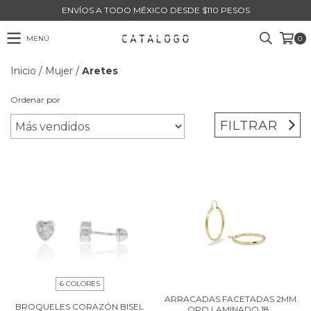
ENVÍOS A TODO MÉXICO DESDE $110 PESOS
MENÚ
0
Inicio
/
Mujer
/
Aretes
Ordenar por
FILTRAR
6 COLORES
ARRACADAS FACETADAS 2MM.
BROQUELES CORAZÓN BISEL
ORO LAMINADO 18...